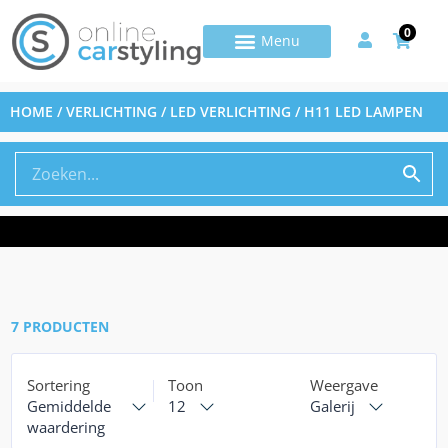
0
HOME
/
VERLICHTING
/
LED VERLICHTING
/ H11 LED LAMPEN
7 PRODUCTEN
Sortering
Toon
Weergave
Gemiddelde
12
Galerij
waardering