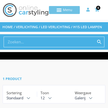
0
HOME
/
VERLICHTING
/
LED VERLICHTING
/ H15 LED LAMPEN
1 PRODUCT
Sortering
Toon
Weergave
Standaard
12
Galerij