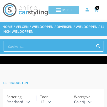
0
HOME
/
VELGEN / WIELDOPPEN / DIVERSEN
/
WIELDOPPEN
/ 14
INCH WIELDOPPEN
13 PRODUCTEN
Sortering
Toon
Weergave
Standaard
12
Galerij