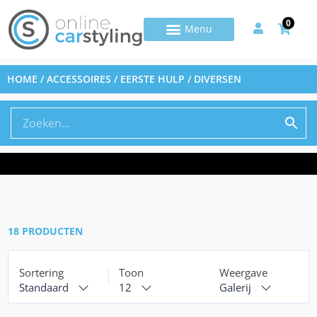
0
HOME
/
ACCESSOIRES
/ EERSTE HULP / DIVERSEN
18 PRODUCTEN
Sortering
Toon
Weergave
Standaard
12
Galerij