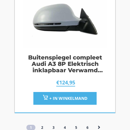
Buitenspiegel compleet
Audi A3 8P Elektrisch
inklapbaar Verwamd
Rechts
€
124,95
+ IN WINKELMAND
1
2
3
4
5
6