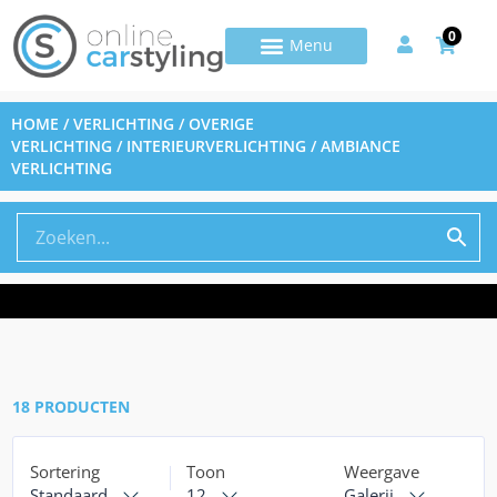
0
HOME
/
VERLICHTING
/
OVERIGE
VERLICHTING
/
INTERIEURVERLICHTING
/ AMBIANCE
VERLICHTING
18 PRODUCTEN
Sortering
Toon
Weergave
Standaard
12
Galerij