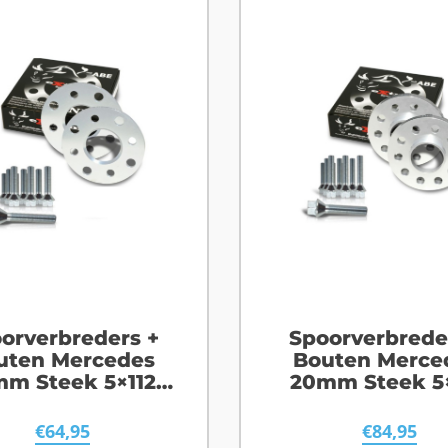
orverbreders +
Spoorverbrede
uten Mercedes
Bouten Merce
mm Steek 5×112
20mm Steek 5×
Naafgat 66,6
Naafgat 66,
€
64,95
€
84,95