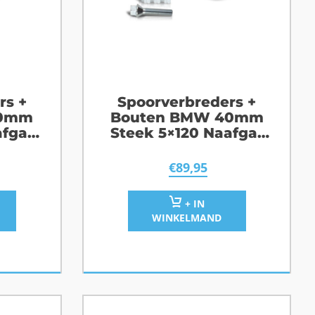
rs +
Spoorverbreders +
30mm
Bouten BMW 40mm
afgat
Steek 5×120 Naafgat
72,6
€
89,95
+ IN
WINKELMAND