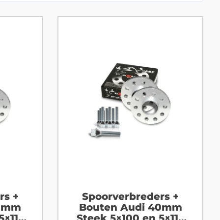
rs +
Spoorverbreders +
30mm
Bouten Audi 40mm
5×112
Steek 5×100 en 5×112