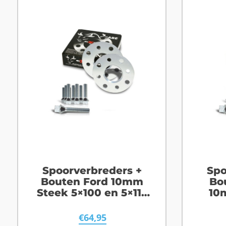
Spoorverbreders +
Spo
Bouten Ford 10mm
Bo
Steek 5×100 en 5×112
10
Naafgat 57,1
€
64,95