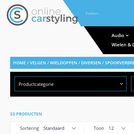
Audio
Wielen & 
HOME
/
VELGEN / WIELDOPPEN / DIVERSEN
/ SPOORVERBR
Productcategorie
53 PRODUCTEN
Sortering
Standaard
Toon
12