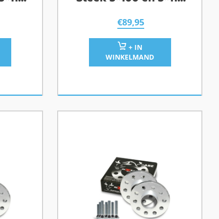
1
Naafgat 57,1
€
89,95
+ IN
WINKELMAND