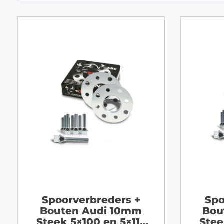
Spoorverbreders +
Spo
Bouten Audi 10mm
Bou
Steek 5×100 en 5×112
Stee