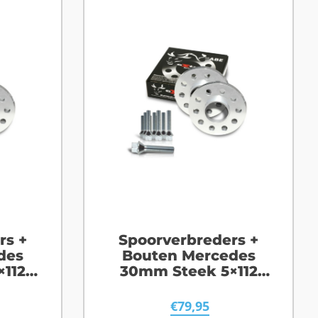
rs +
Spoorverbreders +
des
Bouten Mercedes
112
30mm Steek 5×112
6
Naafgat 66,6
€
79,95