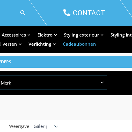
CONTACT
Accessoires
Elektro
Styling exterieur
Styling in
Diversen
Verlichting
Cadeaubonnen
EDERS
Merk
Weergave
Galerij