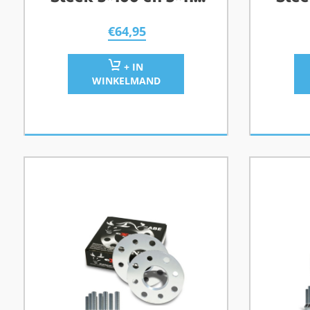
Naafgat 57,1
€
64,95
+ IN
WINKELMAND