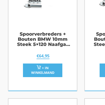
Spoorverbreders +
Spo
Bouten BMW 10mm
Bou
Steek 5×120 Naafgat
Stee
72,6
€
64,95
+ IN
WINKELMAND