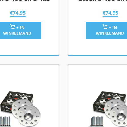
Naafgat 57,1
Naafgat 57,
€
74,95
€
74,95
+ IN
+ IN
WINKELMAND
WINKELMAND