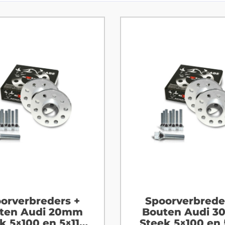
orverbreders +
Spoorverbrede
ten Audi 20mm
Bouten Audi 
k 5×100 en 5×112
Steek 5×100 en 