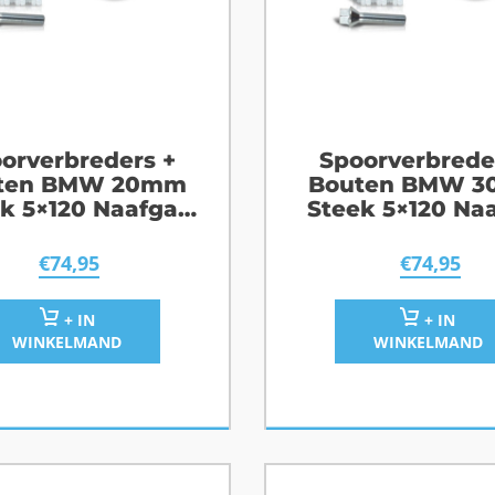
orverbreders +
Spoorverbrede
ten BMW 20mm
Bouten BMW 
k 5×120 Naafgat
Steek 5×120 Na
72,6
72,6
€
74,95
€
74,95
+ IN
+ IN
WINKELMAND
WINKELMAND