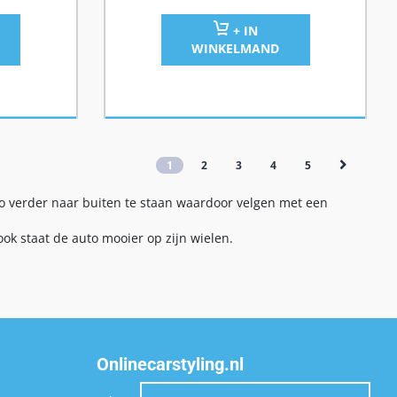
+ IN
WINKELMAND
1
2
3
4
5
 verder naar buiten te staan waardoor velgen met een
ok staat de auto mooier op zijn wielen.
Onlinecarstyling.nl