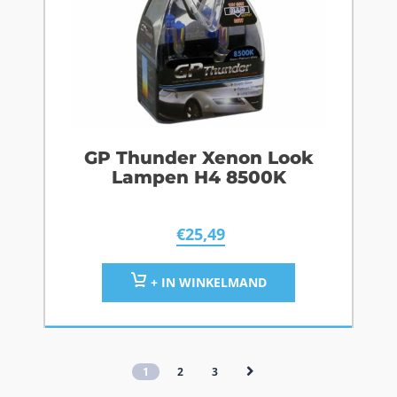
GP Thunder Xenon Look
Lampen H4 8500K
€
25,49
+ IN WINKELMAND
1
2
3