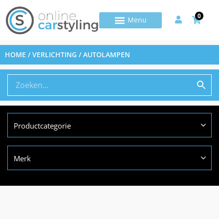
0
HOME
/
VERLICHTING
/ AUTOLAMPEN
Productcategorie
Merk