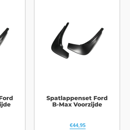
Ford
Spatlappenset Ford
ijde
B-Max Voorzijde
€
44,95