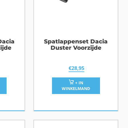
Dacia
Spatlappenset Dacia
ijde
Duster Voorzijde
€
28,95
+ IN
WINKELMAND