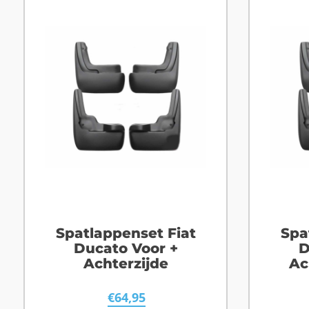
Spatlappenset Fiat
Spa
Ducato Voor +
D
Achterzijde
Ac
spat
€
64,95