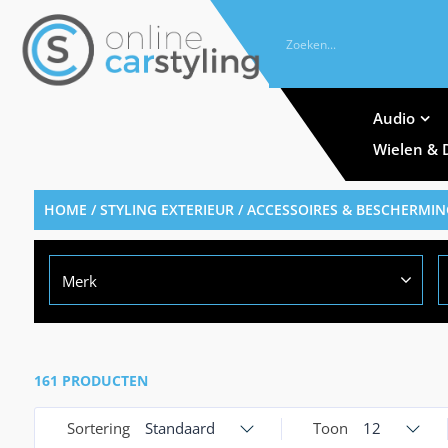
Audio
Wielen & 
HOME
/
STYLING EXTERIEUR
/
ACCESSOIRES & BESCHERMIN
Merk
161 PRODUCTEN
Sortering
Standaard
Toon
12