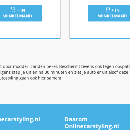
+ IN
+ IN
WINKELMAND
WINKELMAND
 door modder, zanden pekel. Beschermt tevens ook tegen opspattend
gens stap je uit en na 30 minuten en ziet je auto er uit alsof de
utostyling gaan ook hier samen!
ecarstyling.nl
Daarom
Onlinecarstyling.nl