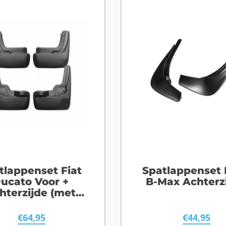
tlappenset Fiat
Spatlappenset 
ucato Voor +
B-Max Achterz
hterzijde (met
bordverbreding)
€
64,95
€
44,95