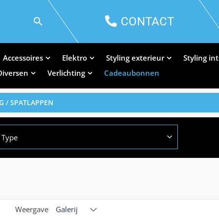
CONTACT
Accessoires
Elektro
Styling exterieur
Styling in
Diversen
Verlichting
Cadeaubonnen
G
/ SPATLAPPEN
Type
Weergave
Galerij