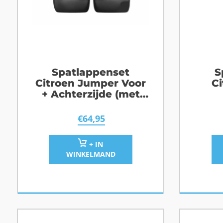
Spatlappenset
S
Citroen Jumper Voor
C
+ Achterzijde (met
spatbordverbreding)
€
64,95
+ IN
WINKELMAND