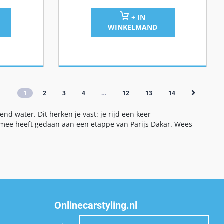
+ IN
WINKELMAND
1
2
3
4
…
12
13
14
 water. Dit herken je vast: je rijd een keer
ze mee heeft gedaan aan een etappe van Parijs Dakar. Wees
Onlinecarstyling.nl