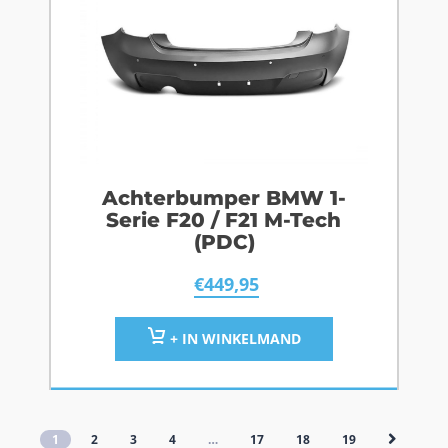
Achterbumper BMW 1-
Serie F20 / F21 M-Tech
(PDC)
€
449,95
+ IN WINKELMAND
1
2
3
4
…
17
18
19