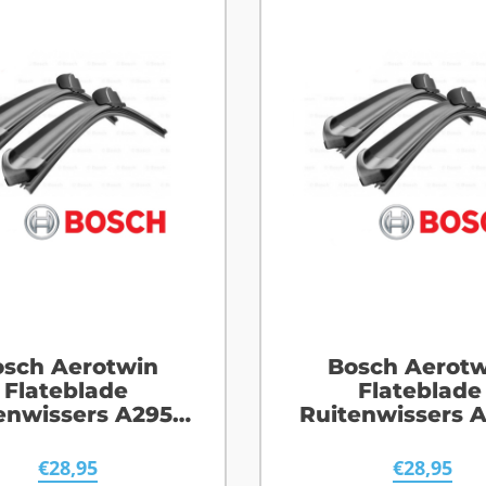
sch Aerotwin
Bosch Aerotw
Flateblade
Flateblade
enwissers A295S
Ruitenwissers 
ord Kuga MK1
Opel Combo
€
28,95
€
28,95