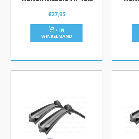
Opel Adam
R
€
27,95
+ IN
WINKELMAND