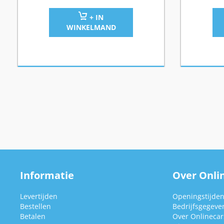
+ IN
WINKELMAND
Informatie
Over Onlin
Levertijden
Openingstijde
Bestellen
Bedrijfsgegeve
Betalen
Over Onlinecars