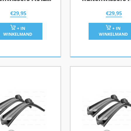
enault Twingo
Ford Mondeo 
€
29,95
€
29,95
+ IN
+ IN
WINKELMAND
WINKELMAND