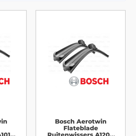
in
Bosch Aerotwin
Flateblade
A101S
Ruitenwissers A120S