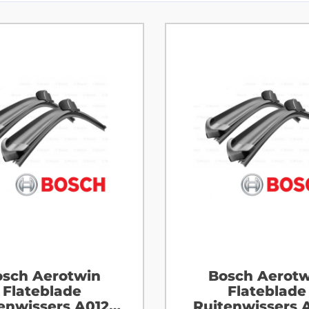
sch Aerotwin
Bosch Aerotw
Flateblade
Flateblade
enwissers A012S
Ruitenwissers 