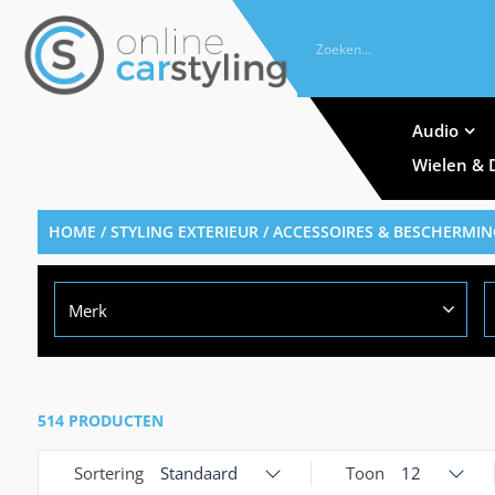
Audio
Wielen & 
HOME
/
STYLING EXTERIEUR
/
ACCESSOIRES & BESCHERMIN
Merk
514 PRODUCTEN
Sortering
Standaard
Toon
12