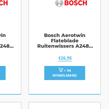
in
Bosch Aerotwin
Flateblade
A248S
Ruitenwissers A248S
ane
Renault Talisman
€
26,95
+ IN
WINKELMAND