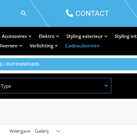
CONTACT
Accessoires
Elektro
Styling exterieur
Styling in
Diversen
Verlichting
Cadeaubonnen
G
/ RUITENWISSERS
Type
Weergave
Galerij