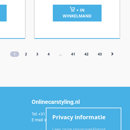
+ IN
WINKELMAND
1
2
3
4
…
41
42
43
Onlinecarstyling.nl
Tel: +31 (0)6 54 98 49 99
Privacy informatie
E-mail:
info@onlinecarstyling.nl
Lees onze privacyverklaring