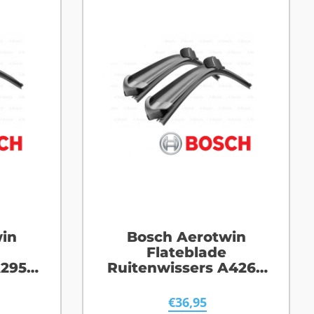
in
Bosch Aerotwin
Flateblade
A295S
Ruitenwissers A426S
 D
Citroen Jumpy
€
36,95