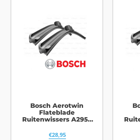
Bosch Aerotwin
Bo
Flateblade
Ruitenwissers A295S
Ruit
Fiat Doblo
F
€
28,95