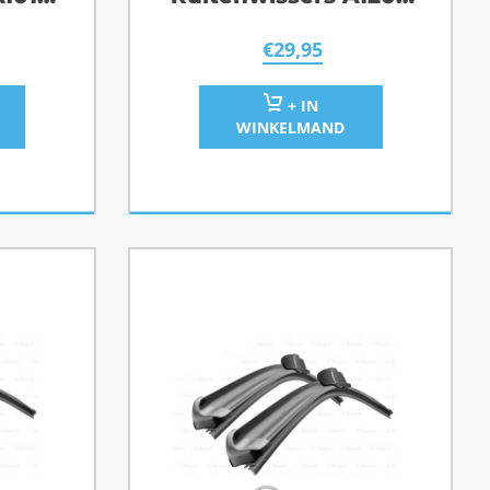
MK5
Ford S-Max
€
29,95
+ IN
WINKELMAND