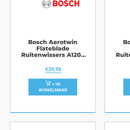
Bosch Aerotwin
Bo
Flateblade
Ruitenwissers A120S
Ruit
Peugeot 308
€
29,95
+ IN
WINKELMAND