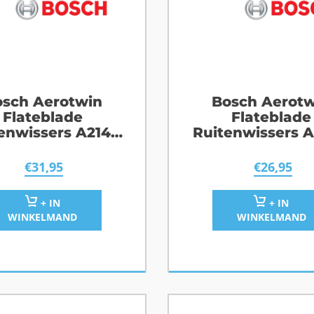
sch Aerotwin
Bosch Aerotw
Flateblade
Flateblade
enwissers A214S
Ruitenwissers 
Ford S-Max
Renault Meg
€
31,95
€
26,95
+ IN
+ IN
WINKELMAND
WINKELMAND