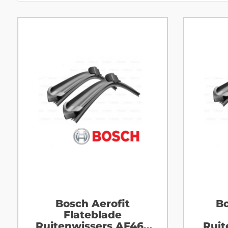
Bosch Aerofit
Bo
Flateblade
Ruitenwissers AF468
Ruit