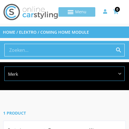
0
HOME
/
ELEKTRO
/ COMING HOME MODULE
Merk
1 PRODUCT