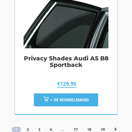
Privacy Shades Audi A5 B8
Sportback
€
129,95
+ IN WINKELMAND
1
2
3
4
…
17
18
19