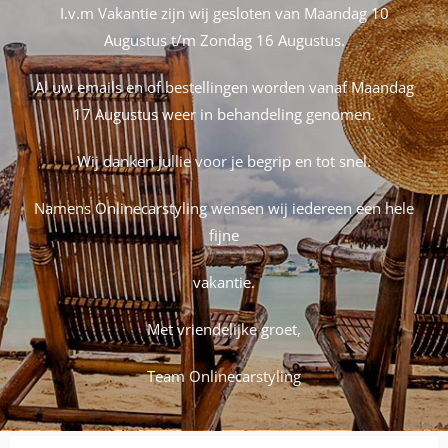
I.v.m Vakantie zijn wij gesloten van Maandag 10
Augustus t/m Zondag 16 Augustus.
Al uw emails en of bestellingen worden vanaf Maandag
17 Augustus weer in behandeling genomen.
Wij danken jullie voor je begrip en tot snel.
Namens
Onlinecarstyling
wensen wij iedereen een hele
fijne
vakantie.
Met vriendelijke groet,
Team
Onlinecarstyling