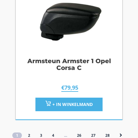
Armsteun Armster 1 Opel
Corsa C
€
79,95
+ IN WINKELMAND
1
2
3
4
…
26
27
28