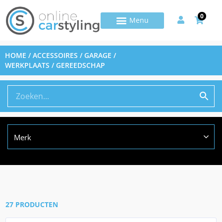
0
HOME
/
ACCESSOIRES
/
GARAGE /
WERKPLAATS
/ GEREEDSCHAP
Merk
27 PRODUCTEN