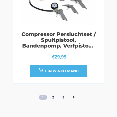
Compressor Persluchtset /
Spuitpistool,
Bandenpomp, Verfpistool,
Slang
€
29,95
+ IN WINKELMAND
1
2
3