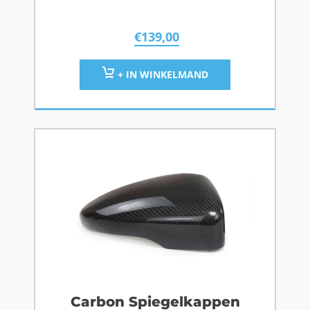
€
139,00
+ IN WINKELMAND
Carbon Spiegelkappen