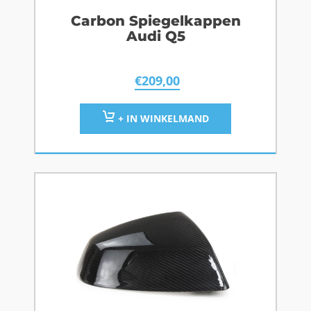
Carbon Spiegelkappen
Audi Q5
€
209,00
+ IN WINKELMAND