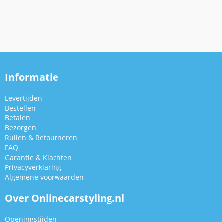
Informatie
Levertijden
Bestellen
Betalen
Bezorgen
Ruilen & Retourneren
FAQ
Garantie & Klachten
Privacyverklaring
Algemene voorwaarden
Over Onlinecarstyling.nl
Openingstijden