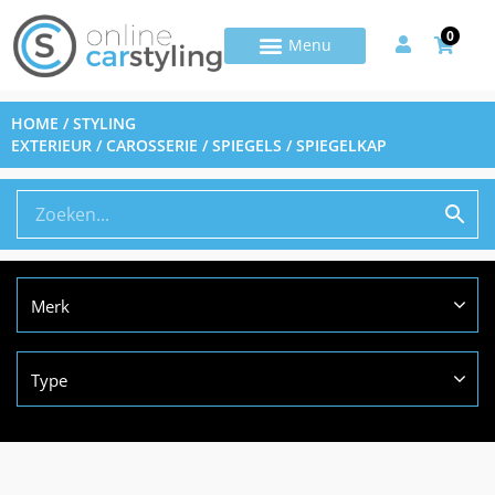
0
HOME
/
STYLING
EXTERIEUR
/
CAROSSERIE
/
SPIEGELS
/ SPIEGELKAP
Merk
Type