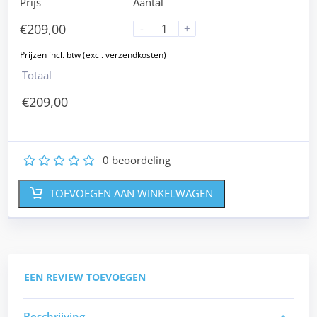
Prijs
Aantal
€
209,00
-
+
Totaal
€
209,00
0
beoordeling
1
2
3
4
5
TOEVOEGEN AAN WINKELWAGEN
EEN REVIEW TOEVOEGEN
Beschrijving