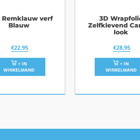
 Remklauw verf
3D Wrapfoli
Blauw
Zelfklevend Ca
look
€
22,95
€
28,95
+ IN
+ IN
WINKELMAND
WINKELMAND