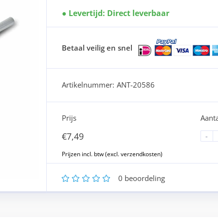
Levertijd: Direct leverbaar
Betaal veilig en snel
Artikelnummer:
ANT-20586
Prijs
Aanta
€
7,49
-
1
2
3
4
5
0
beoordeling