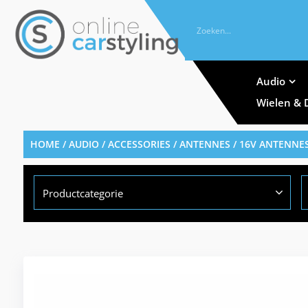
Audio
Wielen & 
HOME
/
AUDIO / ACCESSORIES
/
ANTENNES
/ 16V ANTENNE
Productcategorie