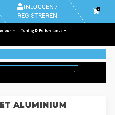
INLOGGEN /
0
REGISTREREN
terieur
Tuning & Performance
IET ALUMINIUM