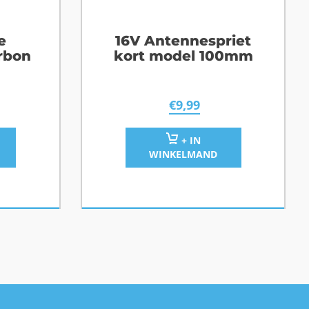
e
16V Antennespriet
rbon
kort model 100mm
€
9,99
+ IN
WINKELMAND