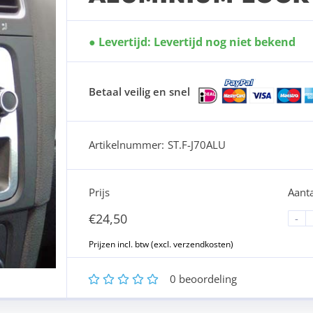
Levertijd: Levertijd nog niet bekend
Betaal veilig en snel
Artikelnummer:
ST.F-J70ALU
Prijs
Aanta
€
24,50
-
1
2
3
4
5
0
beoordeling