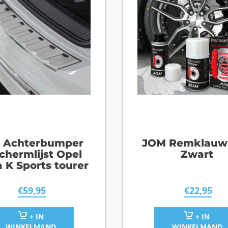
 Achterbumper
JOM Remklauw 
chermlijst Opel
Zwart
a K Sports tourer
€
59,95
€
22,95
+ IN
+ IN
WINKELMAND
WINKELMAND