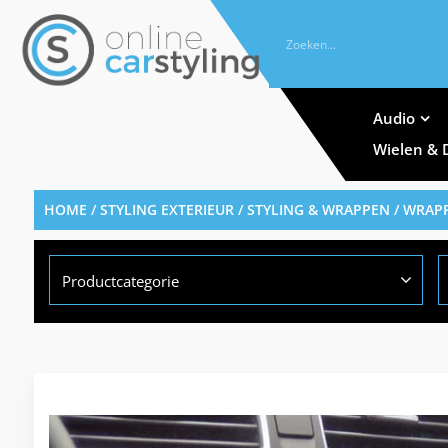
Audio
Wielen & 
HOME
/
STYLING EXTERIEUR
/
STYLING & WRAPPEN
/
WRAPF
Productcategorie