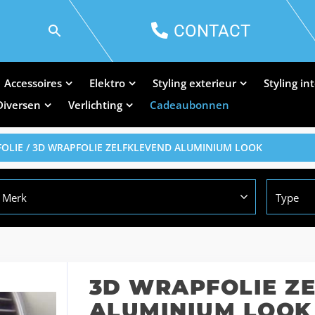
CONTACT
Accessoires
Elektro
Styling exterieur
Styling in
Diversen
Verlichting
Cadeaubonnen
OLIE
/ 3D WRAPFOLIE ZELFKLEVEND ALUMINIUM LOOK
Merk
Type
3D WRAPFOLIE Z
ALUMINIUM LOOK