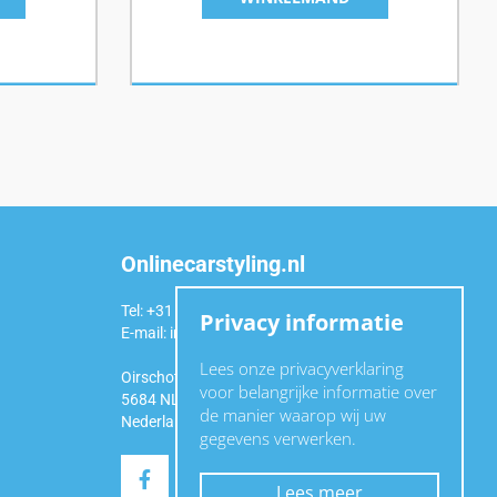
Onlinecarstyling.nl
Tel: +31 (0)6 54 98 49 99
Privacy informatie
E-mail:
info@onlinecarstyling.nl
Lees onze privacyverklaring
Oirschotseweg 92a
voor belangrijke informatie over
5684 NL Best
de manier waarop wij uw
Nederland
gegevens verwerken.
Lees meer