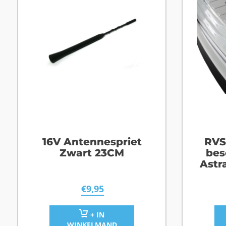
16V Antennespriet
RVS
Zwart 23CM
bes
Astr
€
9,95
+ IN
WINKELMAND