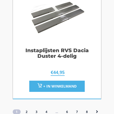
Instaplijsten RVS Dacia
Duster 4-delig
€
44,95
+ IN WINKELMAND
1
2
3
4
…
6
7
8