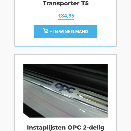
Transporter T5
€
84,95
+ IN WINKELMAND
Instaplijsten OPC 2-delig