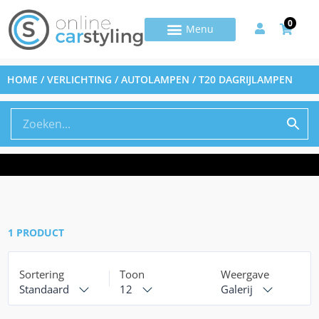
0
HOME
/
VERLICHTING
/
AUTOLAMPEN
/ T20 DAGRIJLAMPEN
1 PRODUCT
Sortering
Toon
Weergave
Standaard
12
Galerij