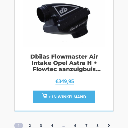
Dbilas Flowmaster Air
Intake Opel Astra H +
Flowtec aanzuigbuis
Z20LEL / Z20LER / Z20LEH
€
349,95
+ IN WINKELMAND
1
2
3
4
…
6
7
8