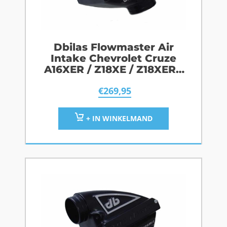
Dbilas Flowmaster Air
Intake Chevrolet Cruze
A16XER / Z18XE / Z18XER /
A18XER / F18DB
€
269,95
+ IN WINKELMAND