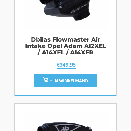
Dbilas Flowmaster Air
Intake Opel Adam A12XEL
/ A14XEL / A14XER
€
349,95
+ IN WINKELMAND