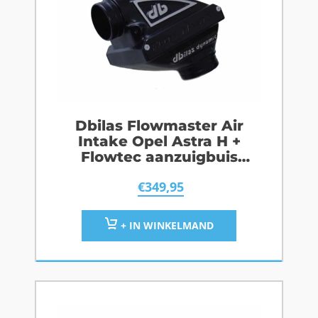
Dbilas Flowmaster Air
Intake Opel Astra H +
Flowtec aanzuigbuis
Z16XEP / Z18XE / Z13DTH /
€
349,95
Z17DTH
+ IN WINKELMAND