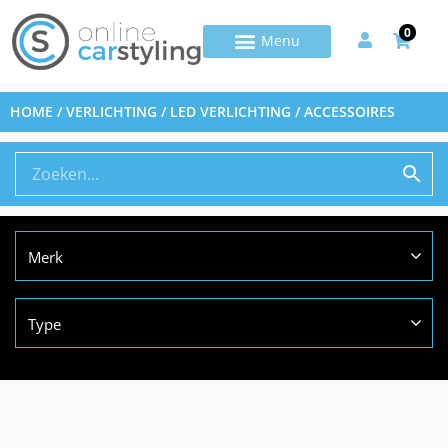
0
HOME
/
VERLICHTING
/
LED VERLICHTING
/ ACCESSOIRES
Merk
Type