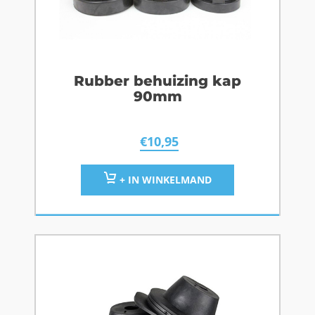
Rubber behuizing kap
90mm
€
10,95
+ IN WINKELMAND