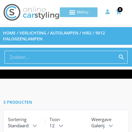
0
HOME
/
VERLICHTING
/
AUTOLAMPEN
/ HIR2 / 9012
HALOGEENLAMPEN
3 PRODUCTEN
Sortering
Toon
Weergave
Standaard
12
Galerij