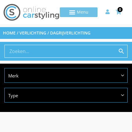
0
HOME
/
VERLICHTING
/ DAGRIJVERLICHTING
Merk
Type