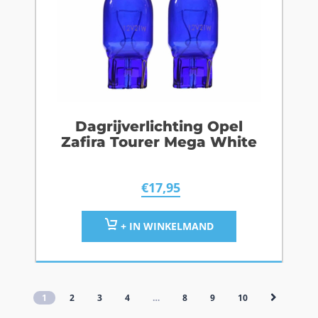
Dagrijverlichting Opel
Zafira Tourer Mega White
€
17,95
+ IN WINKELMAND
1
2
3
4
…
8
9
10