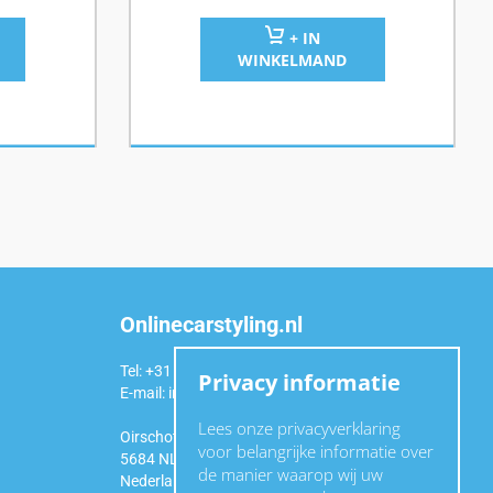
+ IN
WINKELMAND
Onlinecarstyling.nl
Tel: +31 (0)6 54 98 49 99
Privacy informatie
E-mail:
info@onlinecarstyling.nl
Lees onze privacyverklaring
Oirschotseweg 92a
voor belangrijke informatie over
5684 NL Best
de manier waarop wij uw
Nederland