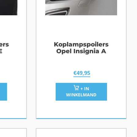
ers
Koplampspoilers
E
Opel Insignia A
€
49,95
+ IN
WINKELMAND