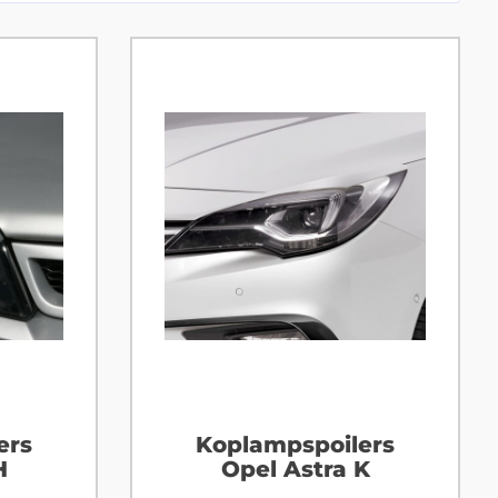
ers
Koplampspoilers
H
Opel Astra K