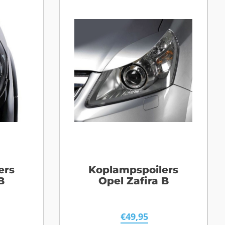
ers
Koplampspoilers
B
Opel Zafira B
€
49,95