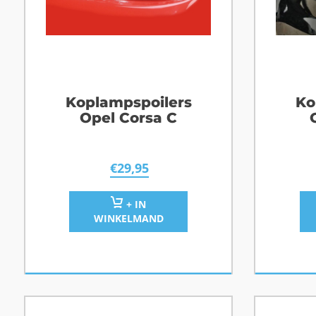
Koplampspoilers
Ko
Opel Corsa C
€
29,95
+ IN
WINKELMAND