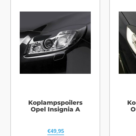
Koplampspoilers
Ko
Opel Insignia A
O
€
49,95