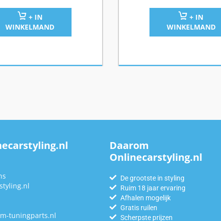
+ IN
+ IN
WINKELMAND
WINKELMAND
ecarstyling.nl
Daarom
Onlinecarstyling.nl
n
ns
De grootste in styling
tyling.nl
Ruim 18 jaar ervaring
Afhalen mogelijk
Gratis ruilen
m-tuningparts.nl
Scherpste prijzen