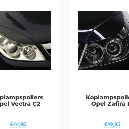
plampspoilers
Koplampspoil
pel Vectra C2
Opel Zafira 
€
44,95
€
49,95