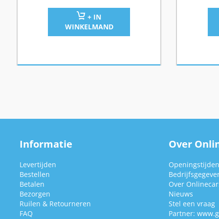
+ IN
WINKELMAND
Informatie
Over Onlin
Levertijden
Openingstijde
Bestellen
Bedrijfsgegeve
Betalen
Over Onlinecars
Bezorgen
Nieuws
Ruilen & Retourneren
Stel een vraag
FAQ
Partner:
www.g