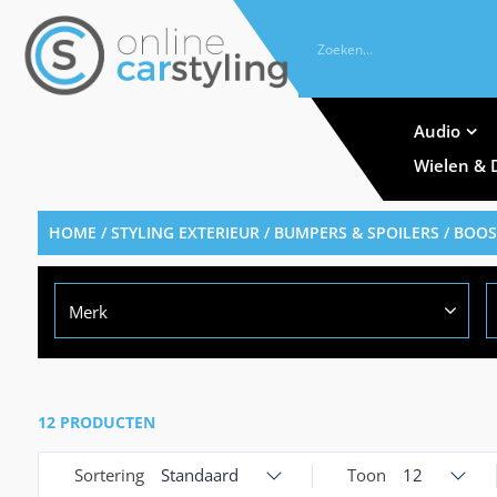
Audio
Wielen & 
HOME
/
STYLING EXTERIEUR
/
BUMPERS & SPOILERS
/ BOOS
Merk
12 PRODUCTEN
Sortering
Standaard
Toon
12