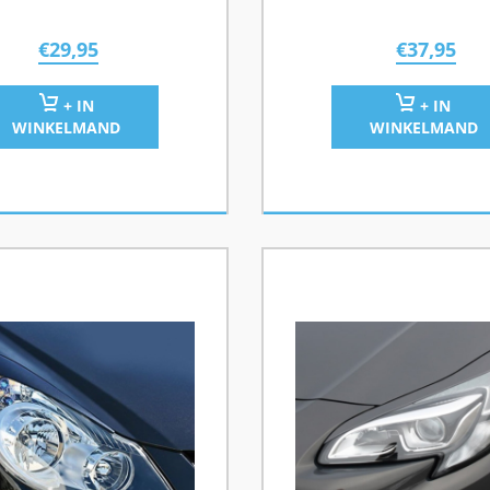
€
29,95
€
37,95
+ IN
+ IN
WINKELMAND
WINKELMAND