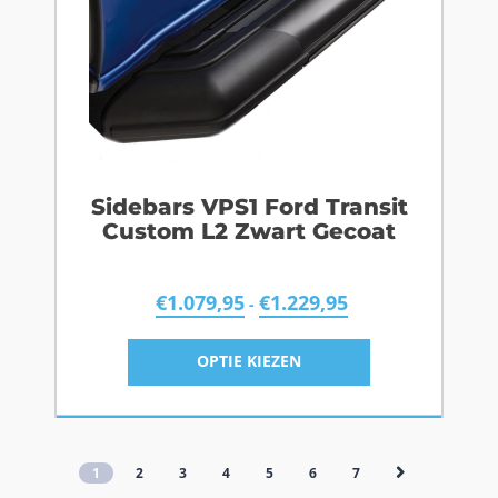
Sidebars VPS1 Ford Transit
Custom L2 Zwart Gecoat
€
1.079,95
€
1.229,95
-
OPTIE KIEZEN
1
2
3
4
5
6
7