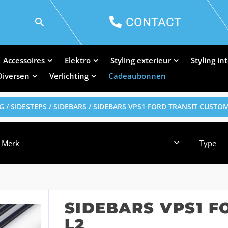
CONTACT
Accessoires
Elektro
Styling exterieur
Styling in
Diversen
Verlichting
Cadeaubonnen
G
/
SIDESTEPS / SIDEBARS
/ SIDEBARS VPS1 FORD TRANSIT CUSTOM
Merk
Type
SIDEBARS VPS1 F
L2