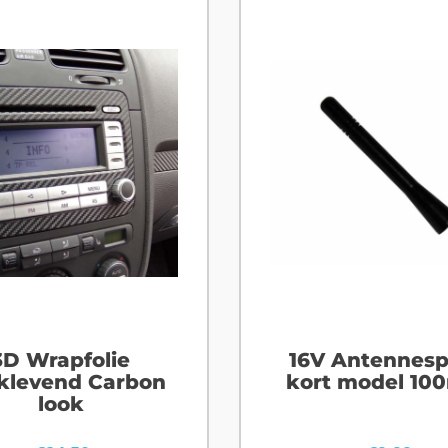
3D Wrapfolie
16V Antennesp
fklevend Carbon
kort model 1
look