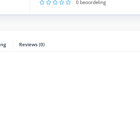
1
2
3
4
5
0
beoordeling
ing
Reviews (0)