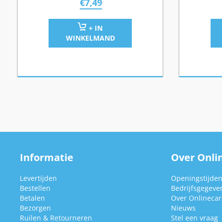
€
7,49
+ IN
WINKELMAND
Informatie
Over Onlin
Levertijden
Openingstijde
Bestellen
Bedrijfsgegeve
Betalen
Over Onlinecars
Bezorgen
Nieuws
Ruilen & Retourneren
Stel een vraag