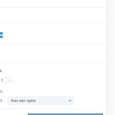
l
+
es
's
Kies een optie