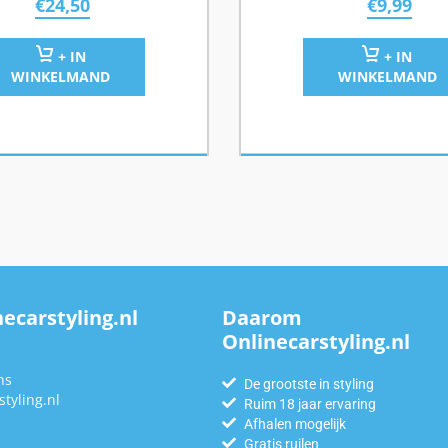
€
24,50
€
9,99
+ IN
+ IN
WINKELMAND
WINKELMAND
ecarstyling.nl
Daarom
Onlinecarstyling.nl
n
ns
De grootste in styling
tyling.nl
Ruim 18 jaar ervaring
Afhalen mogelijk
Gratis ruilen