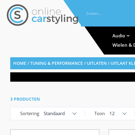
Audio
Wielen & 
HOME
/
TUNING & PERFORMANCE
/
UITLATEN
/ UITLAAT K
3 PRODUCTEN
Sortering
Standaard
Toon
12