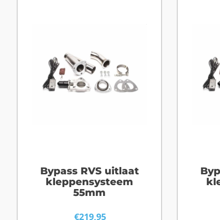
Bypass RVS uitlaat
Byp
kleppensysteem
kl
55mm
€
219,95