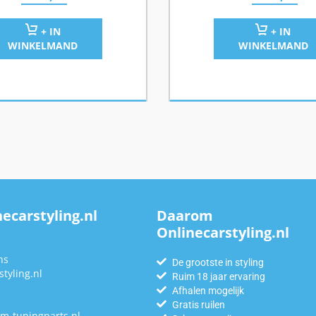
+ IN
+ IN
WINKELMAND
WINKELMAND
ecarstyling.nl
Daarom
Onlinecarstyling.nl
n
ns
De grootste in styling
tyling.nl
Ruim 18 jaar ervaring
Afhalen mogelijk
Gratis ruilen
m-tuningparts.nl