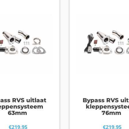
ass RVS uitlaat
Bypass RVS uit
eppensysteem
kleppensyst
63mm
76mm
€
219,95
€
219,95