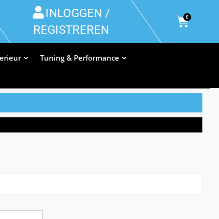
INLOGGEN /
0
REGISTREREN
terieur
Tuning & Performance