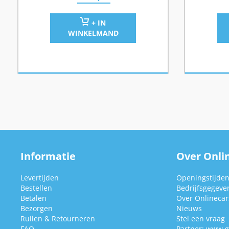
+ IN
WINKELMAND
Informatie
Over Onlin
Levertijden
Openingstijde
Bestellen
Bedrijfsgegeve
Betalen
Over Onlinecars
Bezorgen
Nieuws
Ruilen & Retourneren
Stel een vraag
FAQ
Partner:
www.g