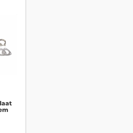
laat
eem