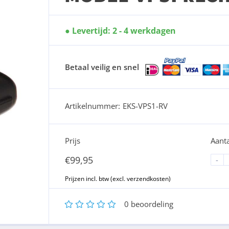
Levertijd: 2 - 4 werkdagen
Betaal veilig en snel
Artikelnummer:
EKS-VPS1-RV
Prijs
Aanta
€
99,95
-
1
2
3
4
5
0
beoordeling