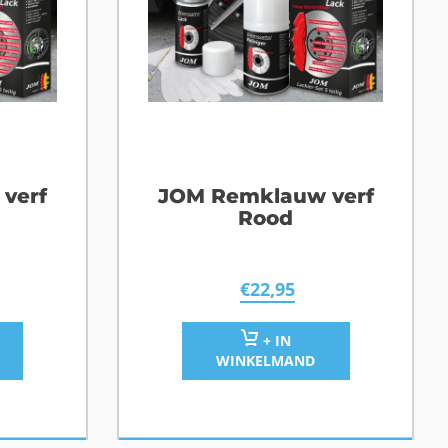
verf
JOM Remklauw verf
Rood
€
22,95
+ IN
WINKELMAND