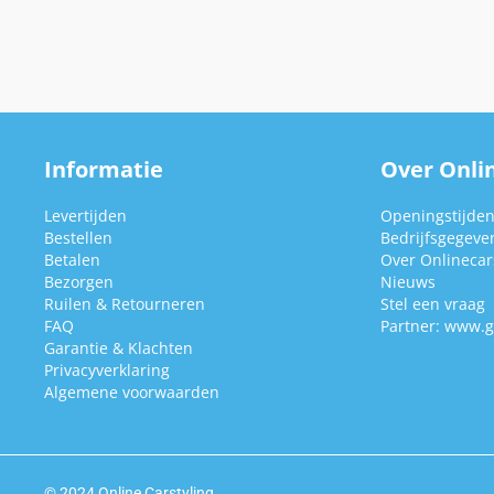
Informatie
Over Onlin
Levertijden
Openingstijde
Bestellen
Bedrijfsgegeve
Betalen
Over Onlinecars
Bezorgen
Nieuws
Ruilen & Retourneren
Stel een vraag
FAQ
Partner:
www.g
Garantie & Klachten
Privacyverklaring
Algemene voorwaarden
© 2024 Online Carstyling