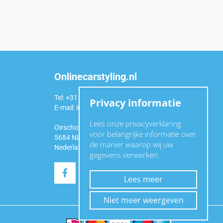
Onlinecarstyling.nl
Tel: +31 (0)6 54 98 49 99
Privacy informatie
E-mail:
info@onlinecarstyling.nl
Lees onze privacyverklaring
Oirschotseweg 92a
voor belangrijke informatie over
5684 NL Best
de manier waarop wij uw
Nederland
gegevens verwerken.
Lees meer
Niet meer weergeven