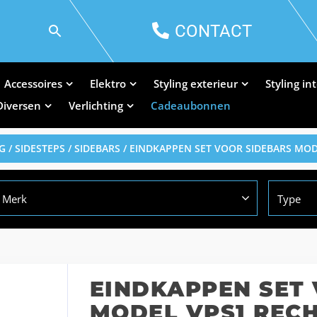
CONTACT
Accessoires
Elektro
Styling exterieur
Styling in
Diversen
Verlichting
Cadeaubonnen
G
/
SIDESTEPS / SIDEBARS
/ EINDKAPPEN SET VOOR SIDEBARS MO
Merk
Type
EINDKAPPEN SET
MODEL VPS1 REC