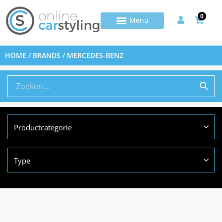
0
HOME
/ BRANDS / MERCEDES-BENZ
Productcategorie
Type