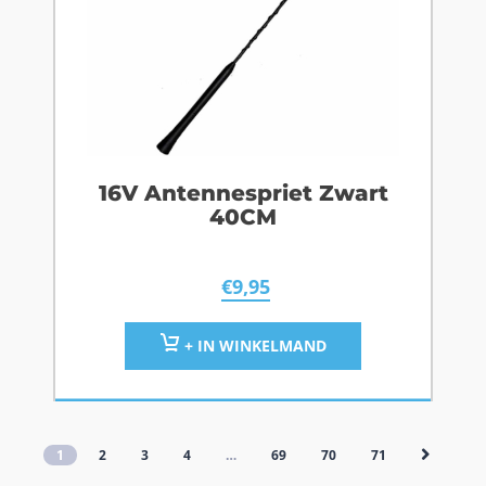
16V Antennespriet Zwart
40CM
€
9,95
+ IN WINKELMAND
1
2
3
4
…
69
70
71