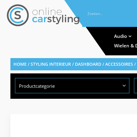
Audio
Wielen & 
HOME
/
STYLING INTERIEUR
/
DASHBOARD / ACCESSOIRES
/
Productcategorie