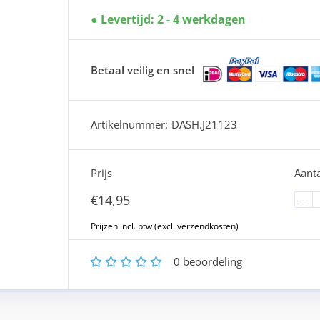
Levertijd: 2 - 4 werkdagen
Betaal veilig en snel
Artikelnummer:
DASH.J21123
Prijs
Aanta
€
14,95
-
1
2
3
4
5
0
beoordeling