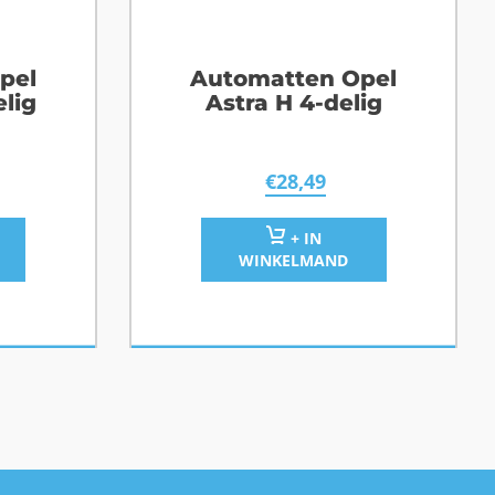
pel
Automatten Opel
elig
Astra H 4-delig
€
28,49
+ IN
WINKELMAND