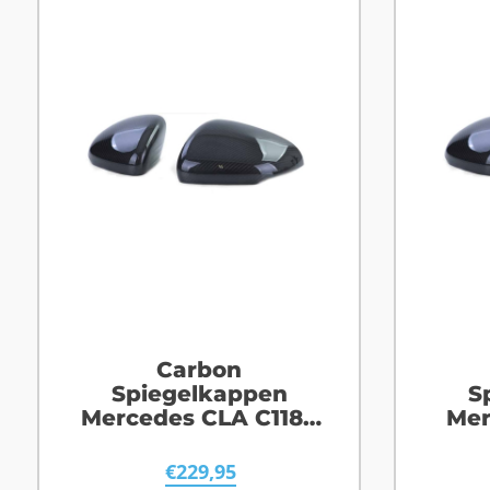
Carbon
Spiegelkappen
S
Mercedes CLA C118 /
Mer
X118
€
229,95