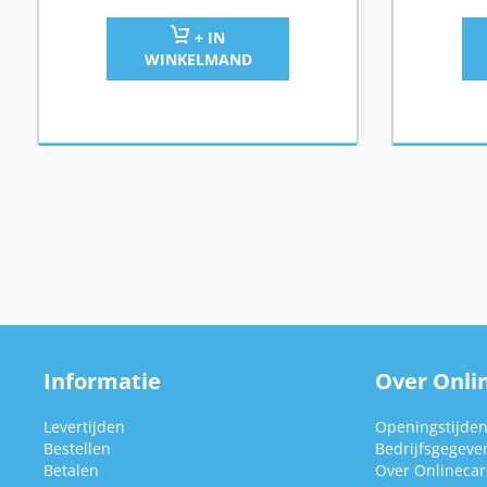
+ IN
WINKELMAND
Informatie
Over Onlin
Levertijden
Openingstijde
Bestellen
Bedrijfsgegeve
Betalen
Over Onlinecars