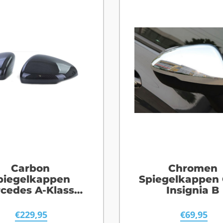
Carbon
Chromen
piegelkappen
Spiegelkappen 
cedes A-Klasse
Insignia B
W177
€
229,95
€
69,95