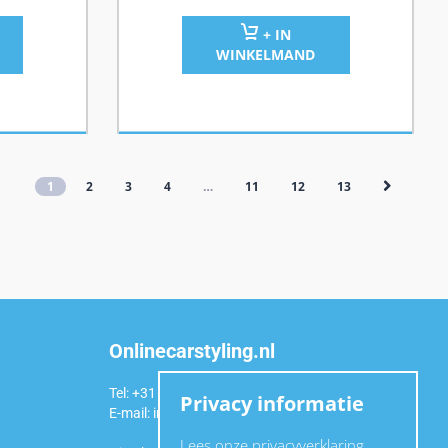
+ IN
WINKELMAND
1
2
3
4
…
11
12
13
Onlinecarstyling.nl
Tel: +31 (0)6 54 98 49 99
Privacy informatie
E-mail:
info@onlinecarstyling.nl
Lees onze privacyverklaring