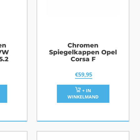
en
Chromen
 VW
Spiegelkappen Opel
5.2
Corsa F
€
59,95
+ IN
WINKELMAND