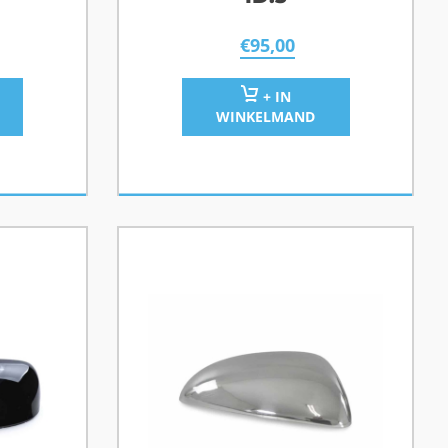
€
95,00
+ IN
WINKELMAND