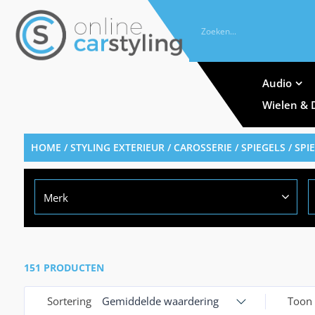
Audio
Wielen & 
HOME
/
STYLING EXTERIEUR
/
CAROSSERIE
/
SPIEGELS
/ SPI
Merk
151 PRODUCTEN
Sortering
Gemiddelde waardering
Toon