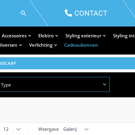
CONTACT
Accessoires
Elektro
Styling exterieur
Styling in
Diversen
Verlichting
Cadeaubonnen
EGELKAP
Type
12
Weergave
Galerij