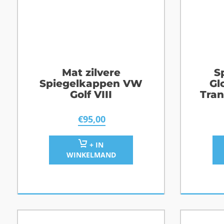
Mat zilvere
S
Spiegelkappen VW
Gl
Golf VIII
Tran
€
95,00
+ IN
WINKELMAND