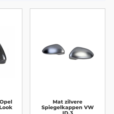
Opel
Mat zilvere
 Look
Spiegelkappen VW
ID.3