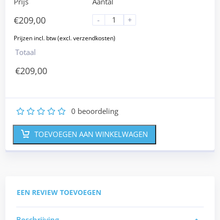
Prijs
Aantal
€
209,00
-
+
Totaal
€
209,00
0
beoordeling
1
2
3
4
5
TOEVOEGEN AAN WINKELWAGEN
EEN REVIEW TOEVOEGEN
Beschrijving