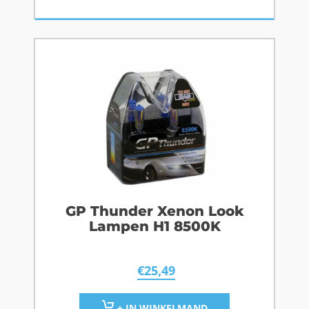
GP Thunder Xenon Look
Lampen H1 8500K
€
25,49
+ IN WINKELMAND