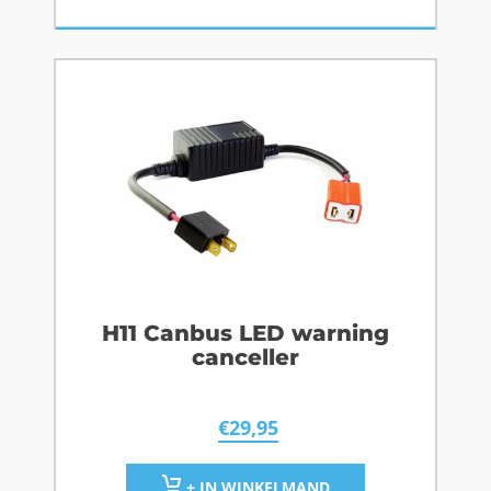
H11 Canbus LED warning
canceller
€
29,95
+ IN WINKELMAND