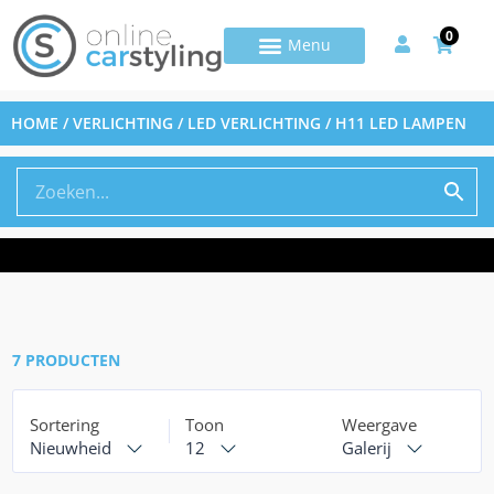
0
HOME
/
VERLICHTING
/
LED VERLICHTING
/ H11 LED LAMPEN
7 PRODUCTEN
Sortering
Toon
Weergave
Nieuwheid
12
Galerij