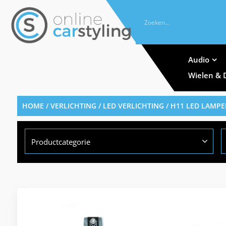
Audio
Wielen & 
HOME
/
VERLICHTING
/
LED VERLICHTING
/
H11 LED LAMP
Productcategorie