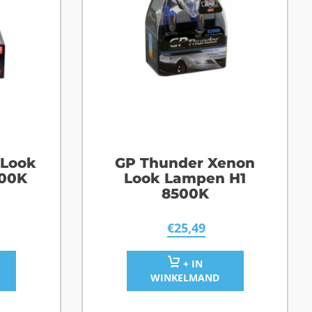
 Look
GP Thunder Xenon
500K
Look Lampen H1
8500K
€
25,49
+ IN
WINKELMAND