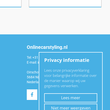
Onlinecarstyling.nl
Tel: +31 (0)6 54 98 49 99
Privacy informatie
E-mail:
info@onlinecarstyling.nl
Lees onze privacyverklaring
Oirschotseweg 92a
voor belangrijke informatie over
5684 NL Best
de manier waarop wij uw
Nederland
gegevens verwerken.
Lees meer
Niet meer weergeven