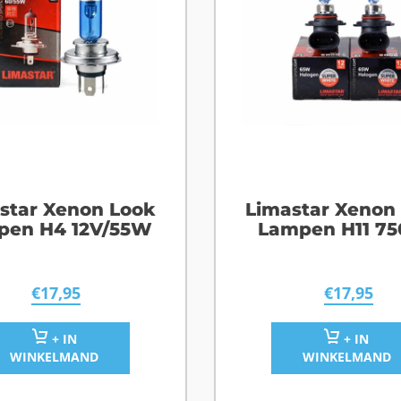
star Xenon Look
Limastar Xenon
pen H4 12V/55W
Lampen H11 7
€
17,95
€
17,95
+ IN
+ IN
WINKELMAND
WINKELMAND