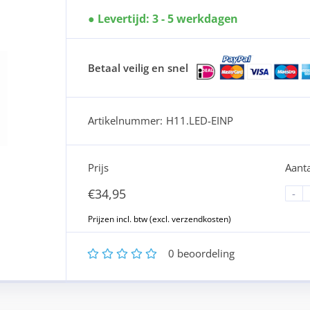
Levertijd: 3 - 5 werkdagen
Betaal veilig en snel
Artikelnummer:
H11.LED-EINP
Prijs
Aanta
€
34,95
-
1
2
3
4
5
0
beoordeling