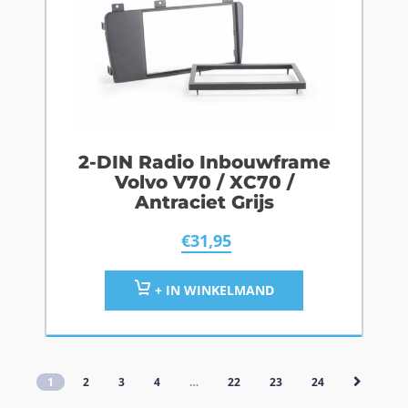
2-DIN Radio Inbouwframe
Volvo V70 / XC70 /
Antraciet Grijs
€
31,95
+ IN WINKELMAND
1
2
3
4
…
22
23
24