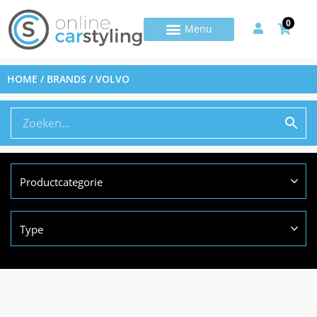
0
HOME
/ BRANDS / VOLVO
Productcategorie
Type