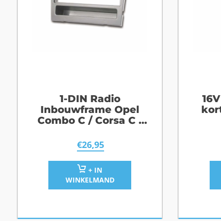
1-DIN Radio
16V
Inbouwframe Opel
kor
Combo C / Corsa C /
Meriva A / Signum /
Vectra C / Vivaro A
€
26,95
Licht Zilver
+ IN
WINKELMAND