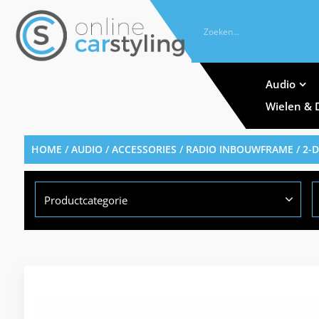
Audio
Wielen & 
HOME
/
AUDIO / ACCESSORIES
/
RADIO INBOUWFRAME
/ 2-
Productcategorie