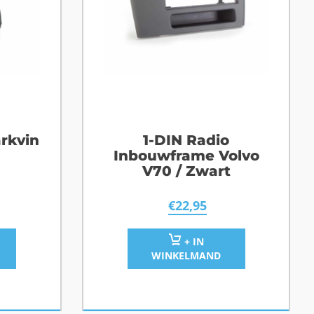
rkvin
1-DIN Radio
Inbouwframe Volvo
V70 / Zwart
€
22,95
+ IN
WINKELMAND