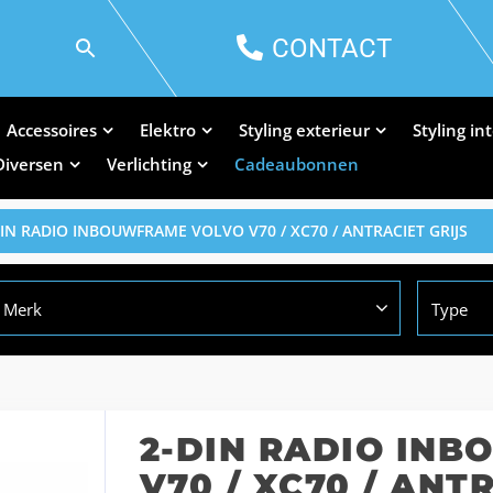
CONTACT
Accessoires
Elektro
Styling exterieur
Styling in
Diversen
Verlichting
Cadeaubonnen
DIN RADIO INBOUWFRAME VOLVO V70 / XC70 / ANTRACIET GRIJS
Merk
Type
2-DIN RADIO IN
V70 / XC70 / ANT