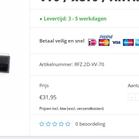
Levertijd: 3 - 5 werkdagen
Betaal veilig en snel
Artikelnummer:
RFZ.2D-VV-70
Prijs
Aanta
€
31,95
-
1
2
3
4
5
0
beoordeling