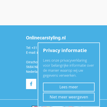
Onlinecarstyling.nl
Tel: +31 (0)6 54 98 49 99
Privacy informatie
E-mail:
info@onlinecarstyling.nl
Lees onze privacyverklaring
Oirschotseweg 92a
voor belangrijke informatie over
5684 NL Best
de manier waarop wij uw
Nederland
gegevens verwerken.
Lees meer
Niet meer weergeven