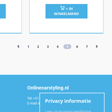
+ IN
WINKELMAND
1
2
3
4
5
6
7
Onlinecarstyling.nl
Tel: +31 (0)6 54 98 49 99
Privacy informatie
E-mail:
info@onlinecarstyling.nl
Lees onze privacyverklaring