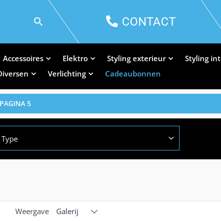
CONTACT
Accessoires
Elektro
Styling exterieur
Styling in
Diversen
Verlichting
Cadeaubonnen
 PAGINA 5
Type
Weergave
Galerij