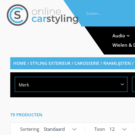
Audio
Wielen & 
HOME
/
STYLING EXTERIEUR
/
CAROSSERIE
/
RAAMLIJSTEN
/
Merk
79 PRODUCTEN
Sortering
Standaard
Toon
12