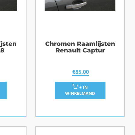
jsten
Chromen Raamlijsten
08
Renault Captur
€
85,00
+ IN
WINKELMAND