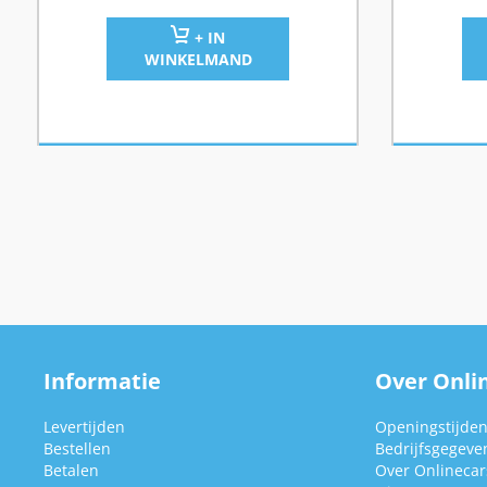
+ IN
WINKELMAND
Informatie
Over Onlin
Levertijden
Openingstijde
Bestellen
Bedrijfsgegeve
Betalen
Over Onlinecars