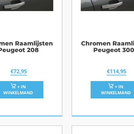
men Raamlijsten
Chromen Raamli
Peugeot 208
Peugeot 30
€
72,95
€
114,95
+ IN
+ IN
WINKELMAND
WINKELMAND