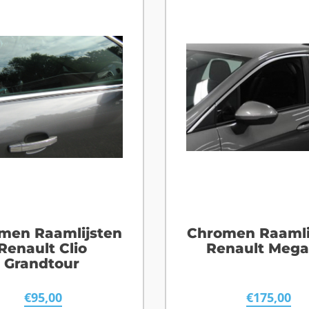
men Raamlijsten
Chromen Raamli
Renault Clio
Renault Meg
Grandtour
€
95,00
€
175,00