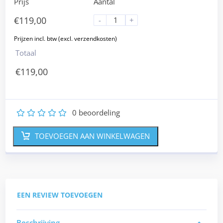
Prijs
Aantal
€
119,00
-
+
Totaal
€
119,00
0
beoordeling
1
2
3
4
5
TOEVOEGEN AAN WINKELWAGEN
EEN REVIEW TOEVOEGEN
Beschrijving