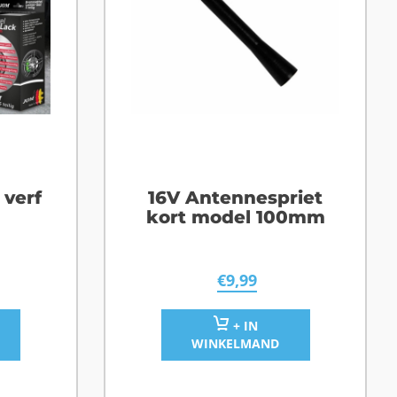
verf
16V Antennespriet
kort model 100mm
€
9,99
+ IN
WINKELMAND