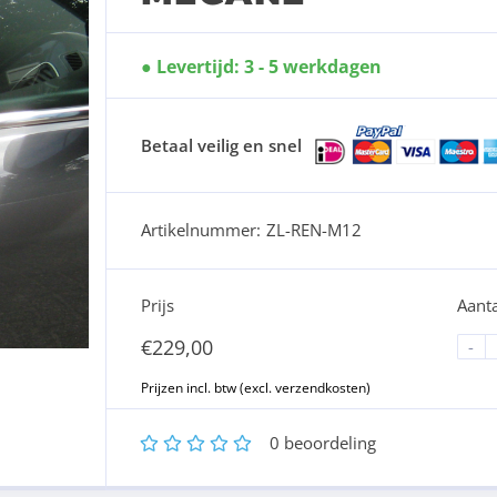
Levertijd: 3 - 5 werkdagen
Betaal veilig en snel
Artikelnummer:
ZL-REN-M12
Prijs
Aanta
€
229,00
-
1
2
3
4
5
0
beoordeling