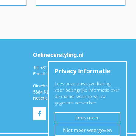
Onlinecarstyling.nl
Tel: +31 (0)6 54 98 49 99
Privacy informatie
E-mail:
info@onlinecarstyling.nl
Lees onze privacyverklaring
Oirschotseweg 92a
voor belangrijke informatie over
5684 NL Best
de manier waarop wij uw
Nederland
gegevens verwerken.
Lees meer
Niet meer weergeven