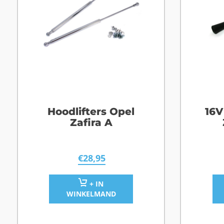
Hoodlifters Opel
16V
Zafira A
€
28,95
+ IN
WINKELMAND