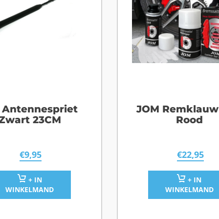
 Antennespriet
JOM Remklauw 
Zwart 23CM
Rood
€
9,95
€
22,95
+ IN
+ IN
WINKELMAND
WINKELMAND