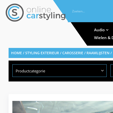
Audio
Wielen & 
HOME
/
STYLING EXTERIEUR
/
CAROSSERIE
/
RAAMLIJSTEN
/
Productcategorie