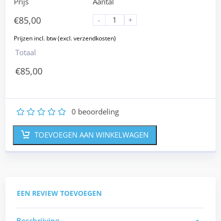
Prijs
Aantal
€
85,00
-
+
Totaal
€
85,00
0
beoordeling
1
2
3
4
5
TOEVOEGEN AAN WINKELWAGEN
EEN REVIEW TOEVOEGEN
Beschrijving