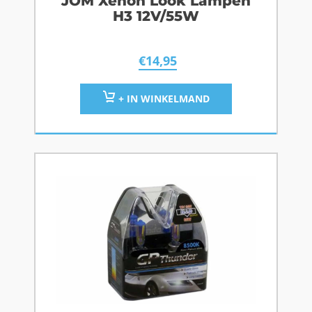
JOM Xenon Look Lampen
H3 12V/55W
€
14,95
+ IN WINKELMAND