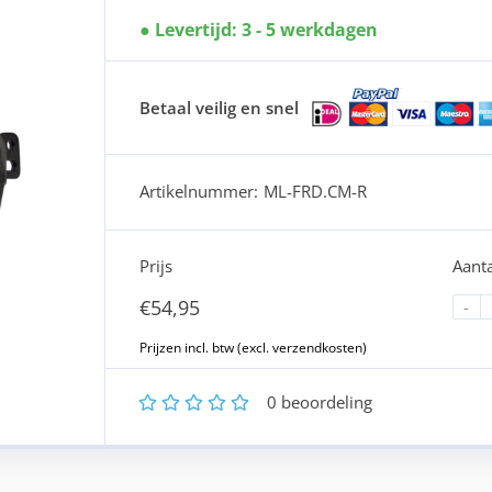
Levertijd: 3 - 5 werkdagen
Betaal veilig en snel
Artikelnummer:
ML-FRD.CM-R
Prijs
Aanta
€
54,95
-
1
2
3
4
5
0
beoordeling