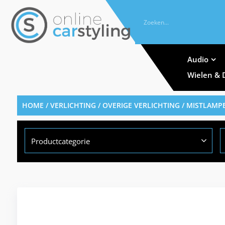
Audio
Wielen & 
HOME
/
VERLICHTING
/
OVERIGE VERLICHTING
/
MISTLAMP
Productcategorie