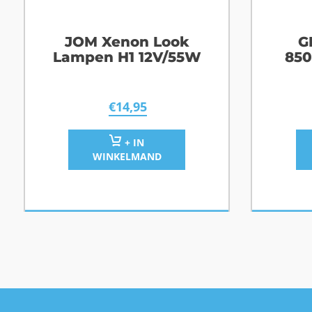
JOM Xenon Look
G
Lampen H1 12V/55W
850
€
14,95
+ IN
WINKELMAND