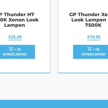
P Thunder H7
GP Thunder X
0K Xenon Look
Look Lampen 
Lampen
7500K
€
25,49
€
19,95
+ IN
+ IN
WINKELMAND
WINKELMAND