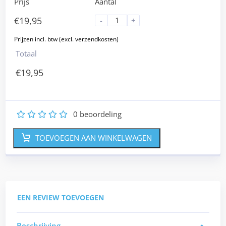
Prijs
Aantal
€
19,95
-
+
Totaal
€
19,95
0
beoordeling
1
2
3
4
5
TOEVOEGEN AAN WINKELWAGEN
EEN REVIEW TOEVOEGEN
Beschrijving