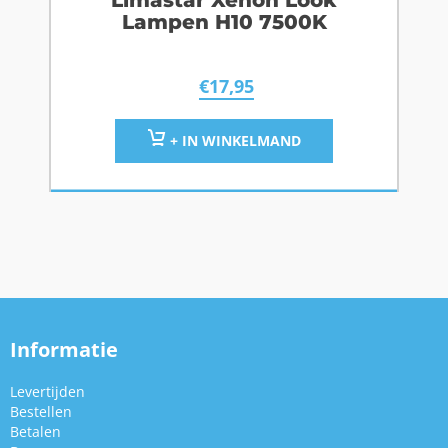
Limastar Xenon Look
Lampen H10 7500K
€
17,95
+ IN WINKELMAND
Informatie
Levertijden
Bestellen
Betalen