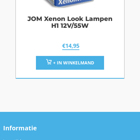
JOM Xenon Look Lampen
H1 12V/55W
€
14,95
+ IN WINKELMAND
Informatie