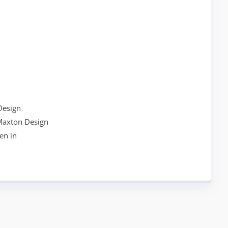
Design
Maxton Design
en in