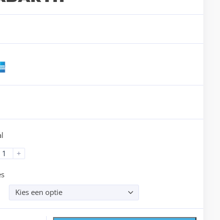
l
+
es
Kies een optie