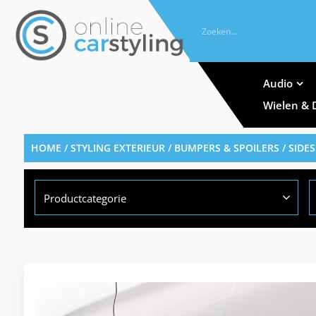
Audio
Wielen & 
HOME
/
STYLING EXTERIEUR
/
BUMPERS & SPOILERS
/
SIDES
Productcategorie