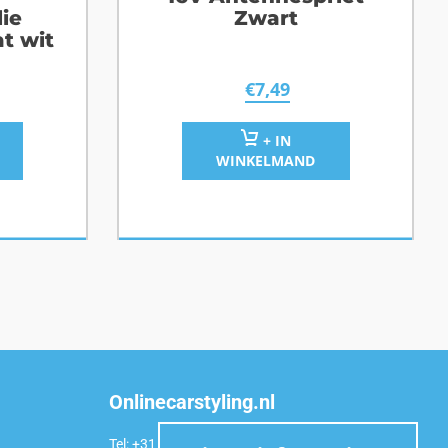
lie
Zwart
t wit
€
7,49
+ IN
WINKELMAND
Onlinecarstyling.nl
Tel: +31 (0)6 54 98 49 99