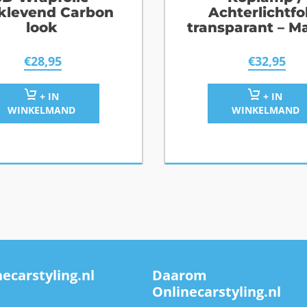
fklevend Carbon
Achterlichtfo
look
transparant – Ma
€
28,95
€
32,95
+ IN
+ IN
WINKELMAND
WINKELMAND
ecarstyling.nl
Daarom
Onlinecarstyling.nl
n