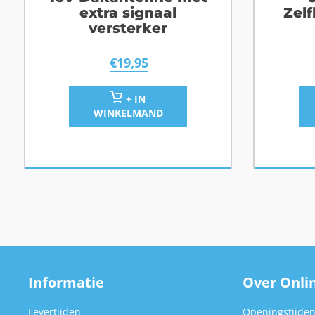
extra signaal
Zel
versterker
€
19,95
+ IN
WINKELMAND
Informatie
Over Onlin
Levertijden
Openingstijde