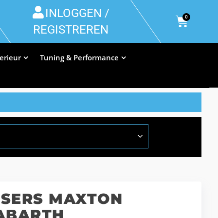
INLOGGEN /
0
REGISTREREN
terieur
Tuning & Performance
USERS MAXTON
 ABARTH