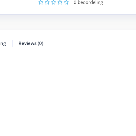
1
2
3
4
5
0
beoordeling
ing
Reviews (0)