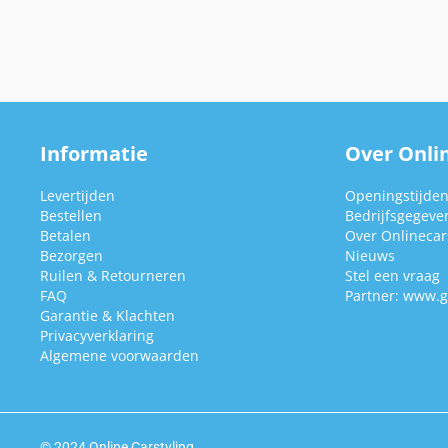
Informatie
Over Onlin
Levertijden
Openingstijde
Bestellen
Bedrijfsgegeve
Betalen
Over Onlinecars
Bezorgen
Nieuws
Ruilen & Retourneren
Stel een vraag
FAQ
Partner:
www.g
Garantie & Klachten
Privacyverklaring
Algemene voorwaarden
© 2024 Online Carstyling