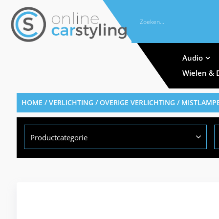
Audio
Wielen & 
HOME
/
VERLICHTING
/
OVERIGE VERLICHTING
/
MISTLAMP
Productcategorie