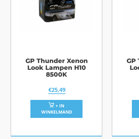
GP Thunder Xenon
GP 
Look Lampen H10
Lo
8500K
€
25,49
+ IN
WINKELMAND