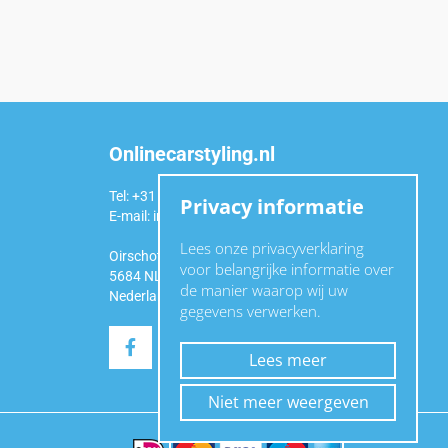
Onlinecarstyling.nl
Tel: +31 (0)6 54 98 49 99
Privacy informatie
E-mail:
info@onlinecarstyling.nl
Lees onze privacyverklaring
Oirschotseweg 92a
voor belangrijke informatie over
5684 NL Best
de manier waarop wij uw
Nederland
gegevens verwerken.
Lees meer
Niet meer weergeven