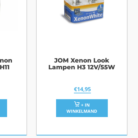
enon
JOM Xenon Look
H11
Lampen H3 12V/55W
€
14,95
+ IN
WINKELMAND