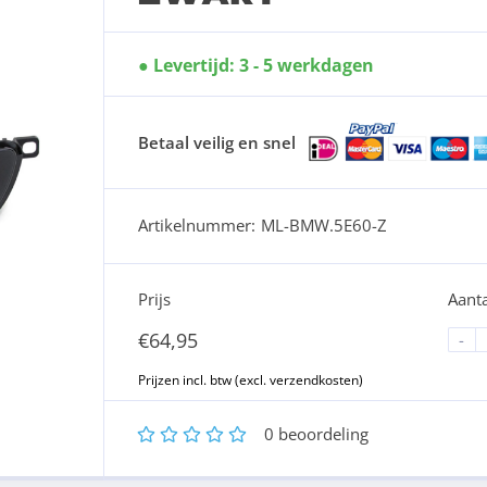
Levertijd: 3 - 5 werkdagen
Betaal veilig en snel
Artikelnummer:
ML-BMW.5E60-Z
Prijs
Aanta
€
64,95
-
1
2
3
4
5
0
beoordeling